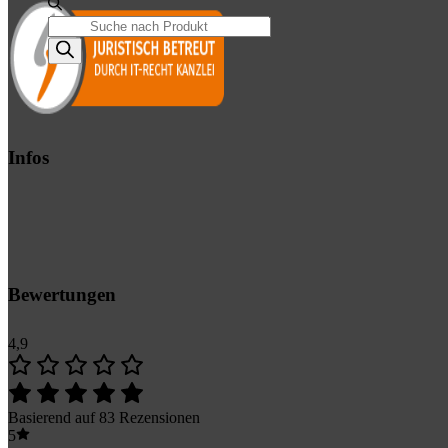
Products
search
Infos
Bewertungen
4,9
Basierend auf 83 Rezensionen
5