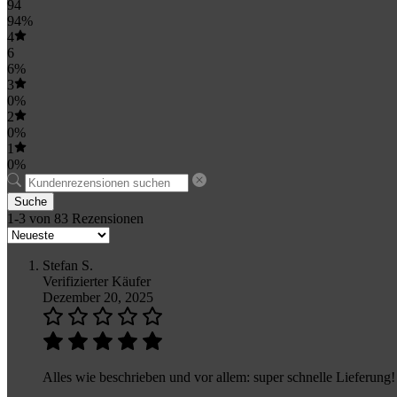
94
94%
4
6
6%
3
0%
2
0%
1
0%
Suche
1-3 von 83 Rezensionen
Stefan S.
Verifizierter Käufer
Dezember 20, 2025
Alles wie beschrieben und vor allem: super schnelle Lieferung