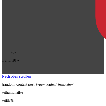
(0)
1
2
…
28
»
Nach oben scrollen
[random_content post_type=“karten“ template=“
%thumbnail%
%title%