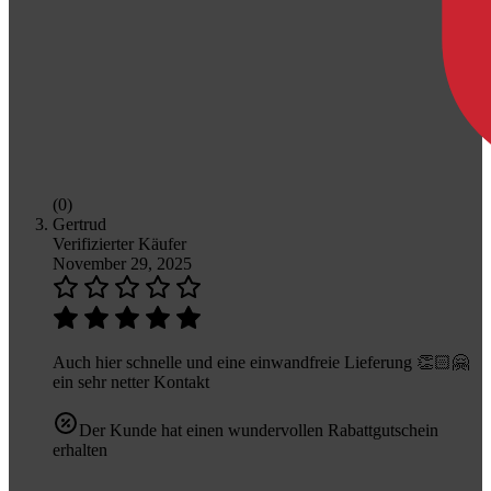
(0)
Gertrud
Verifizierter Käufer
November 29, 2025
Auch hier schnelle und eine einwandfreie Lieferung 👏🏻🤗
ein sehr netter Kontakt
Der Kunde hat einen wundervollen Rabattgutschein
erhalten