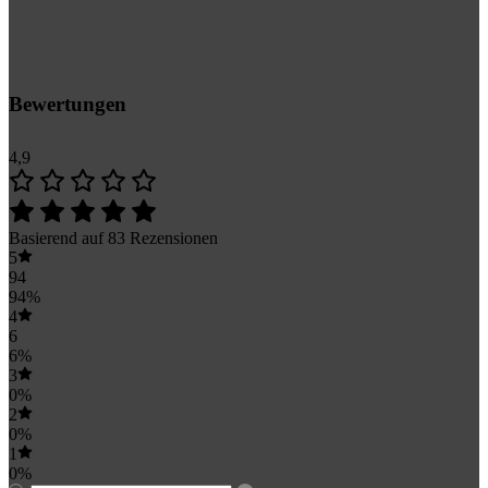
Bewertungen
4,9
Basierend auf 83 Rezensionen
5
94
94%
4
6
6%
3
0%
2
0%
1
0%