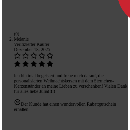
(0)
Melanie
Verifizierter Käufer
Dezember 18, 2025
Ich bin total begeistert und freue mich darauf, die
personalisierten Weihnachtskerzen mit dem Sternchen-
Kerzenständer an meine Lieben zu verschenken! Vielen Dank
für alles liebe Julia!!!!!
Der Kunde hat einen wundervollen Rabattgutschein
erhalten