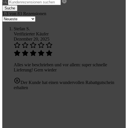
Suche
1-3 von 83 Rezensionen
Stefan S.
Verifizierter Käufer
Dezember 20, 2025
Alles wie beschrieben und vor allem: super schnelle
Lieferung! Gern wieder
Der Kunde hat einen wundervollen Rabattgutschein
erhalten