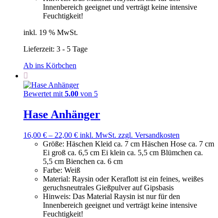
Innenbereich geeignet und verträgt keine intensive
Feuchtigkeit!
inkl. 19 % MwSt.
Lieferzeit:
3 - 5 Tage
Ab ins Körbchen
Bewertet mit
5.00
von 5
Hase Anhänger
16,00
€
–
22,00
€
inkl. MwSt.
zzgl. Versandkosten
Größe
:
Häschen Kleid ca. 7 cm Häschen Hose ca. 7 cm
Ei groß ca. 6,5 cm Ei klein ca. 5,5 cm Blümchen ca.
5,5 cm Bienchen ca. 6 cm
Farbe
:
Weiß
Material
:
Raysin oder Keraflott ist ein feines, weißes
geruchsneutrales Gießpulver auf Gipsbasis
Hinweis
:
Das Material Raysin ist nur für den
Innenbereich geeignet und verträgt keine intensive
Feuchtigkeit!