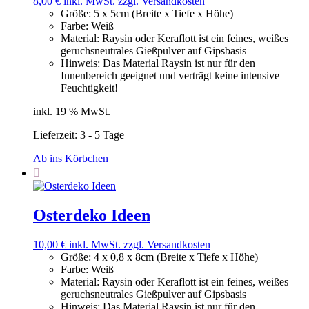
8,00
€
inkl. MwSt.
zzgl. Versandkosten
Größe
:
5 x 5cm (Breite x Tiefe x Höhe)
Farbe
:
Weiß
Material
:
Raysin oder Keraflott ist ein feines, weißes
geruchsneutrales Gießpulver auf Gipsbasis
Hinweis
:
Das Material Raysin ist nur für den
Innenbereich geeignet und verträgt keine intensive
Feuchtigkeit!
inkl. 19 % MwSt.
Lieferzeit:
3 - 5 Tage
Ab ins Körbchen
Osterdeko Ideen
10,00
€
inkl. MwSt.
zzgl. Versandkosten
Größe
:
4 x 0,8 x 8cm (Breite x Tiefe x Höhe)
Farbe
:
Weiß
Material
:
Raysin oder Keraflott ist ein feines, weißes
geruchsneutrales Gießpulver auf Gipsbasis
Hinweis
:
Das Material Raysin ist nur für den