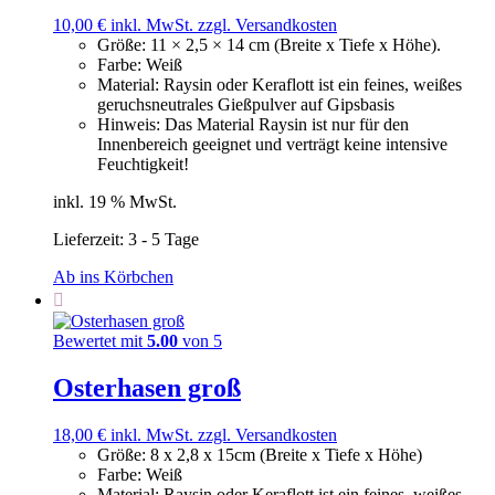
10,00
€
inkl. MwSt.
zzgl. Versandkosten
Größe
:
11 × 2,5 × 14 cm (Breite x Tiefe x Höhe).
Farbe
:
Weiß
Material
:
Raysin oder Keraflott ist ein feines, weißes
geruchsneutrales Gießpulver auf Gipsbasis
Hinweis
:
Das Material Raysin ist nur für den
Innenbereich geeignet und verträgt keine intensive
Feuchtigkeit!
inkl. 19 % MwSt.
Lieferzeit:
3 - 5 Tage
Ab ins Körbchen
Bewertet mit
5.00
von 5
Osterhasen groß
18,00
€
inkl. MwSt.
zzgl. Versandkosten
Größe
:
8 x 2,8 x 15cm (Breite x Tiefe x Höhe)
Farbe
:
Weiß
Material
:
Raysin oder Keraflott ist ein feines, weißes