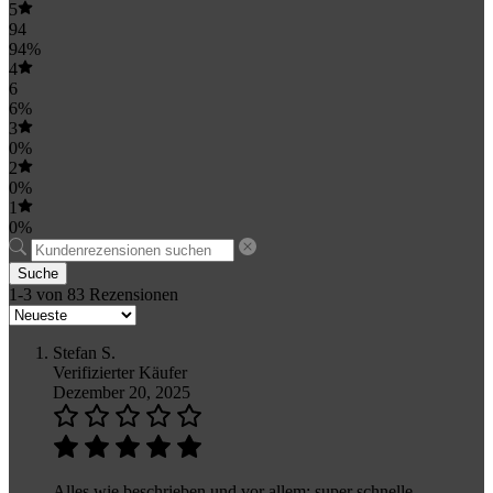
5
94
94%
4
6
6%
3
0%
2
0%
1
0%
Suche
1-3 von 83 Rezensionen
Stefan S.
Verifizierter Käufer
Dezember 20, 2025
Alles wie beschrieben und vor allem: super schnelle