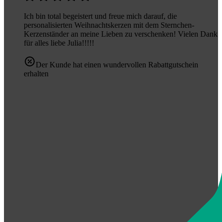
Ich bin total begeistert und freue mich darauf, die
personalisierten Weihnachtskerzen mit dem Sternchen-
Kerzenständer an meine Lieben zu verschenken! Vielen Dank
für alles liebe Julia!!!!!
Der Kunde hat einen wundervollen Rabattgutschein
erhalten