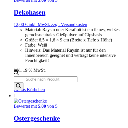
Bewertet mit
5.00
von 5
Dekohasen
12,00
€
inkl. MwSt.
zzgl. Versandkosten
Material
:
Raysin oder Keraflott ist ein feines, weißes
geruchsneutrales Gießpulver auf Gipsbasis
Größe
:
6,5 × 1,6 × 9 cm (Breite x Tiefe x Höhe)
Farbe
:
Weiß
Hinweis
:
Das Material Raysin ist nur für den
Innenbereich geeignet und verträgt keine intensive
Feuchtigkeit!
inkl. 19 % MwSt.
Products
Lieferzeit:
3 - 5 Tage
search
Ab ins Körbchen
Bewertet mit
5.00
von 5
Ostergeschenke