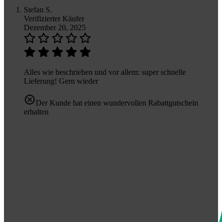
Stefan S.
Verifizierter Käufer
Dezember 20, 2025
Alles wie beschrieben und vor allem: super schnelle
Lieferung! Gern wieder
Der Kunde hat einen wundervollen Rabattgutschein
erhalten