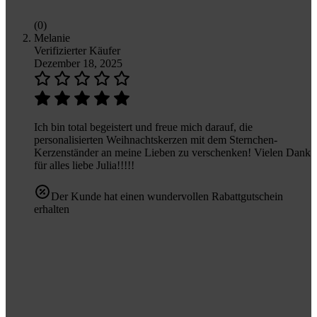
(0)
Melanie
Verifizierter Käufer
Dezember 18, 2025
Ich bin total begeistert und freue mich darauf, die
personalisierten Weihnachtskerzen mit dem Sternchen-
Kerzenständer an meine Lieben zu verschenken! Vielen Dank
für alles liebe Julia!!!!!
Der Kunde hat einen wundervollen Rabattgutschein
erhalten