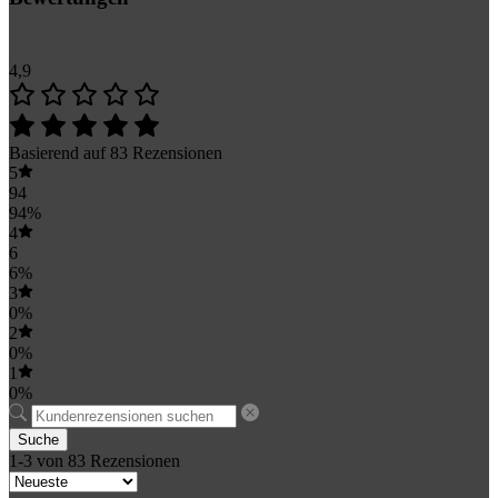
4,9
Basierend auf 83 Rezensionen
5
94
94%
4
6
6%
3
0%
2
0%
1
0%
Suche
1-3 von 83 Rezensionen