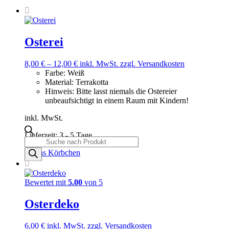
Osterei
8,00
€
–
12,00
€
inkl. MwSt.
zzgl. Versandkosten
Farbe
:
Weiß
Material
:
Terrakotta
Hinweis
:
Bitte lasst niemals die Ostereier
unbeaufsichtigt in einem Raum mit Kindern!
inkl. MwSt.
Lieferzeit:
3 - 5 Tage
Products
search
Ab ins Körbchen
Bewertet mit
5.00
von 5
Osterdeko
6,00
€
inkl. MwSt.
zzgl. Versandkosten