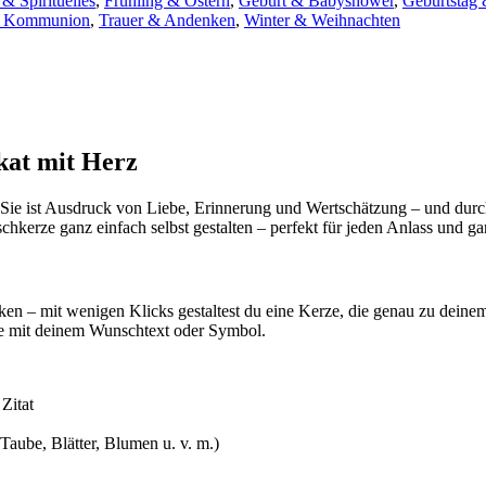
& Spirituelles
,
Frühling & Ostern
,
Geburt & Babyshower
,
Geburtstag 
& Kommunion
,
Trauer & Andenken
,
Winter & Weihnachten
ikat mit Herz
ht. Sie ist Ausdruck von Liebe, Erinnerung und Wertschätzung – und durc
hkerze ganz einfach selbst gestalten – perfekt für jeden Anlass und
 – mit wenigen Klicks gestaltest du eine Kerze, die genau zu deinem
te mit deinem Wunschtext oder Symbol.
Zitat
Taube, Blätter, Blumen u. v. m.)