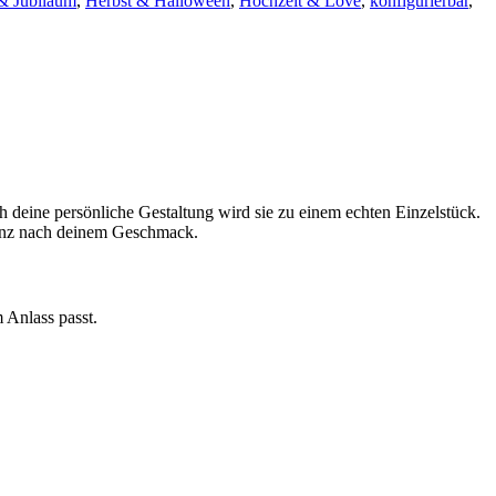
& Jubiläum
,
Herbst & Halloween
,
Hochzeit & Love
,
konfigurierbar
,
h deine persönliche Gestaltung wird sie zu einem echten Einzelstück.
 ganz nach deinem Geschmack.
 Anlass passt.