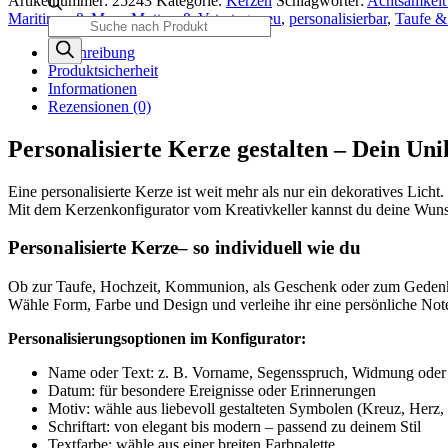
Artikelnummer:
25243
Kategorie:
Kerzen
Schlagwörter:
Achtsamkeit 
Maritimes & Meer
,
Mutter- & Vatertag
,
neu
,
personalisierbar
,
Taufe 
Products
search
Beschreibung
Produktsicherheit
Informationen
Rezensionen (0)
Personalisierte Kerze gestalten – Dein Un
Eine personalisierte Kerze ist weit mehr als nur ein dekoratives Lic
Mit dem Kerzenkonfigurator vom Kreativkeller kannst du deine Wunsc
Personalisierte Kerze– so individuell wie du
Ob zur Taufe, Hochzeit, Kommunion, als Geschenk oder zum Gedenken
Wähle Form, Farbe und Design und verleihe ihr eine persönliche No
Personalisierungsoptionen im Konfigurator:
Name oder Text: z. B. Vorname, Segensspruch, Widmung oder 
Datum: für besondere Ereignisse oder Erinnerungen
Motiv: wähle aus liebevoll gestalteten Symbolen (Kreuz, Herz, 
Schriftart: von elegant bis modern – passend zu deinem Stil
Textfarbe: wähle aus einer breiten Farbpalette