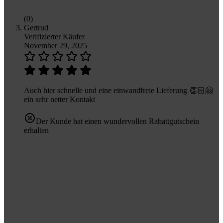
(0)
Gertrud
Verifizierter Käufer
November 29, 2025
Auch hier schnelle und eine einwandfreie Lieferung 👏🏻🤗
ein sehr netter Kontakt
Der Kunde hat einen wundervollen Rabattgutschein
erhalten