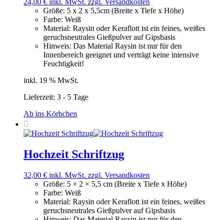
24,00
€
inkl. MwSt.
zzgl. Versandkosten
Größe
:
5 x 2 x 5,5cm (Breite x Tiefe x Höhe)
Farbe
:
Weiß
Material
:
Raysin oder Keraflott ist ein feines, weißes
geruchsneutrales Gießpulver auf Gipsbasis
Hinweis
:
Das Material Raysin ist nur für den
Innenbereich geeignet und verträgt keine intensive
Feuchtigkeit!
inkl. 19 % MwSt.
Lieferzeit:
3 - 5 Tage
Ab ins Körbchen
Hochzeit Schriftzug
32,00
€
inkl. MwSt.
zzgl. Versandkosten
Größe
:
5 × 2 × 5,5 cm (Breite x Tiefe x Höhe)
Farbe
:
Weiß
Material
:
Raysin oder Keraflott ist ein feines, weißes
geruchsneutrales Gießpulver auf Gipsbasis
Hinweis
:
Das Material Raysin ist nur für den