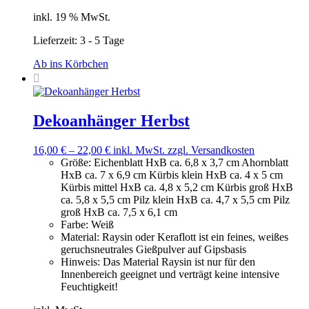
inkl. 19 % MwSt.
Lieferzeit:
3 - 5 Tage
Ab ins Körbchen
Dekoanhänger Herbst
16,00
€
–
22,00
€
inkl. MwSt.
zzgl. Versandkosten
Größe
:
Eichenblatt HxB ca. 6,8 x 3,7 cm Ahornblatt
HxB ca. 7 x 6,9 cm Kürbis klein HxB ca. 4 x 5 cm
Kürbis mittel HxB ca. 4,8 x 5,2 cm Kürbis groß HxB
ca. 5,8 x 5,5 cm Pilz klein HxB ca. 4,7 x 5,5 cm Pilz
groß HxB ca. 7,5 x 6,1 cm
Farbe
:
Weiß
Material
:
Raysin oder Keraflott ist ein feines, weißes
geruchsneutrales Gießpulver auf Gipsbasis
Hinweis
:
Das Material Raysin ist nur für den
Innenbereich geeignet und verträgt keine intensive
Feuchtigkeit!