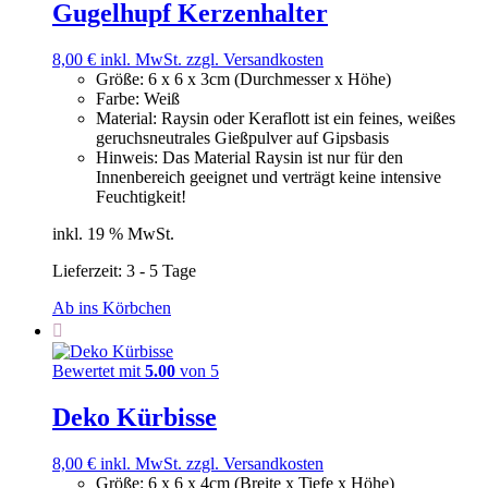
Gugelhupf Kerzenhalter
8,00
€
inkl. MwSt.
zzgl. Versandkosten
Größe
:
6 x 6 x 3cm (Durchmesser x Höhe)
Farbe
:
Weiß
Material
:
Raysin oder Keraflott ist ein feines, weißes
geruchsneutrales Gießpulver auf Gipsbasis
Hinweis
:
Das Material Raysin ist nur für den
Innenbereich geeignet und verträgt keine intensive
Feuchtigkeit!
inkl. 19 % MwSt.
Lieferzeit:
3 - 5 Tage
Ab ins Körbchen
Bewertet mit
5.00
von 5
Deko Kürbisse
8,00
€
inkl. MwSt.
zzgl. Versandkosten
Größe
:
6 x 6 x 4cm (Breite x Tiefe x Höhe)