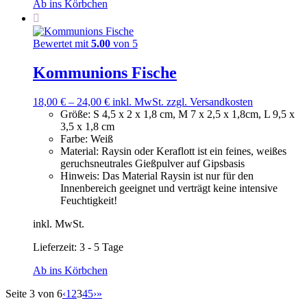
Ab ins Körbchen
Bewertet mit
5.00
von 5
Kommunions Fische
18,00
€
–
24,00
€
inkl. MwSt.
zzgl. Versandkosten
Größe
:
S 4,5 x 2 x 1,8 cm, M 7 x 2,5 x 1,8cm, L 9,5 x
3,5 x 1,8 cm
Farbe
:
Weiß
Material
:
Raysin oder Keraflott ist ein feines, weißes
geruchsneutrales Gießpulver auf Gipsbasis
Hinweis
:
Das Material Raysin ist nur für den
Innenbereich geeignet und verträgt keine intensive
Feuchtigkeit!
inkl. MwSt.
Lieferzeit:
3 - 5 Tage
Ab ins Körbchen
Seite 3 von 6
‹
1
2
3
4
5
›
»