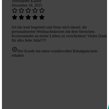
Verifizierter Käufer
Dezember 18, 2025
Ich bin total begeistert und freue mich darauf, die
personalisierten Weihnachtskerzen mit dem Sternchen-
Kerzenständer an meine Lieben zu verschenken! Vielen Dank
für alles liebe Julia!!!!!
Der Kunde hat einen wundervollen Rabattgutschein
erhalten