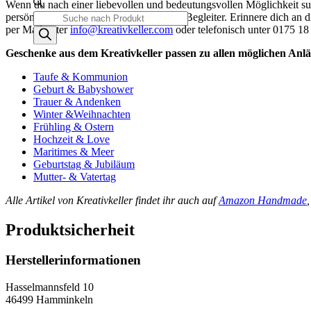
Wenn du nach einer liebevollen und bedeutungsvollen Möglichkeit suc
persönliche Erinnerung an deinen treuen Begleiter. Erinnere dich an d
Products
per Mail unter
info@kreativkeller.com
oder telefonisch unter 0175 18
search
Geschenke aus dem Kreativkeller passen zu allen möglichen Anlä
Taufe & Kommunion
Geburt & Babyshower
Trauer & Andenken
Winter &Weihnachten
Frühling & Ostern
Hochzeit & Love
Maritimes & Meer
Geburtstag & Jubiläum
Mutter- & Vatertag
Alle Artikel von Kreativkeller findet ihr auch auf
Amazon Handmade
Produktsicherheit
Herstellerinformationen
Hasselmannsfeld 10
46499 Hamminkeln