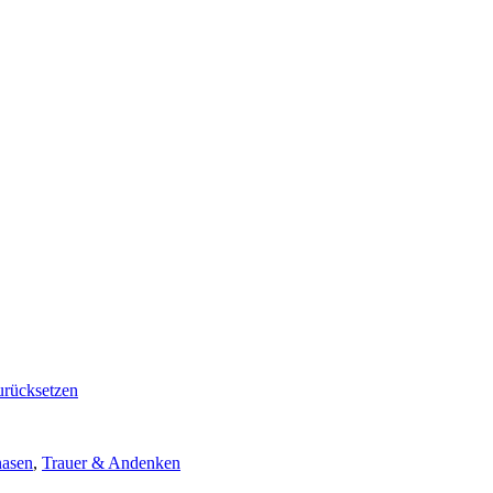
urücksetzen
nasen
,
Trauer & Andenken