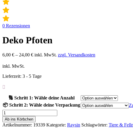
0
Rezensionen
Deko Pfoten
6,00
€
–
24,00
€
inkl. MwSt.
zzgl. Versandkosten
inkl. MwSt.
Lieferzeit:
3 - 5 Tage
🔢 Schritt 1: Wähle deine Anzahl
📦 Schritt 2: Wähle deine Verpackung
Z
Deko
Pfoten
Ab ins Körbchen
Menge
Artikelnummer:
19339
Kategorie:
Raysin
Schlagwörter:
Tiere & Fell