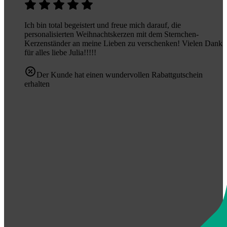
Ich bin total begeistert und freue mich darauf, die
personalisierten Weihnachtskerzen mit dem Sternchen-
Kerzenständer an meine Lieben zu verschenken! Vielen Dank
für alles liebe Julia!!!!!
Der Kunde hat einen wundervollen Rabattgutschein
erhalten