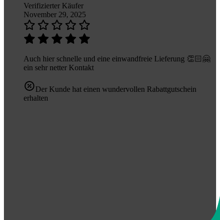
Verifizierter Käufer
November 29, 2025
Auch hier schnelle und eine einwandfreie Lieferung 👏🏻🤗
ein sehr netter Kontakt
Der Kunde hat einen wundervollen Rabattgutschein
erhalten