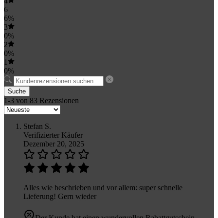
4
6
6%
3
0%
2
0%
1
0%
Suche
1-3 von 83 Rezensionen
Stefan S.
Verifizierter Käufer
Dezember 20, 2025
Alles wie beschrieben und vor allem: super schnelle
Lieferung! Gern wieder
Der Kunde hat einen wundervollen Rabattgutschein