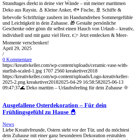
Strandtages direkt in deine vier Wände – mit meiner maritimen
Deko aus Raysin. ⚓ Kleine Anker, 🐟 Fische, 🚢 Schiffe &
liebevolle Schriftzüge zaubern im Handumdrehen Sommergefühle
und Leichtigkeit in dein Zuhause. 🎁 Gestalte persönliche
Geschenke oder gönn dir selbst einen Hauch von Urlaub – kreativ,
individuell und mit ganz viel Herz. 👉 Jetzt entdecken & Meer-
Momente verschenken!
April 29, 2025
/
0 Kommentare
https://kreativkeller.com/wp-content/uploads/ceramic-vase-with-
starfish-scaled-1.jpg
1707
2560
kreaketiver2018
https://kreativkeller.com/wp-content/uploads/Logo-kreativkeller-
2025-2.png
kreaketiver2018
2025-04-29 16:58:58
2025-06-13
09:47:37
🌊 Deko maritim – Urlaubsfeeling für dein Zuhause 🌞
Ausgefallene Osterdekoration – Für dein
Frühlingsgefühl zu Hause 🐣
News
Liebe Kreativfreunde, Ostern steht vor der Tür, und du möchtest
dein Zuhause mit einer ganz besonderen Dekoration erstrahlen