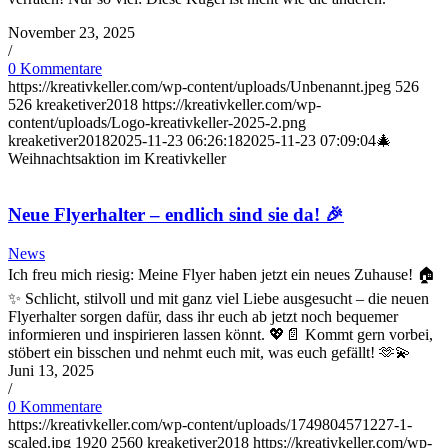
November 23, 2025
/
0 Kommentare
https://kreativkeller.com/wp-content/uploads/Unbenannt.jpeg
526
526
kreaketiver2018
https://kreativkeller.com/wp-
content/uploads/Logo-kreativkeller-2025-2.png
kreaketiver2018
2025-11-23 06:26:18
2025-11-23 07:09:04
🎄
Weihnachtsaktion im Kreativkeller
Neue Flyerhalter – endlich sind sie da! 🎉
News
Ich freu mich riesig: Meine Flyer haben jetzt ein neues Zuhause! 🏠
✨ Schlicht, stilvoll und mit ganz viel Liebe ausgesucht – die neuen
Flyerhalter sorgen dafür, dass ihr euch ab jetzt noch bequemer
informieren und inspirieren lassen könnt. 💖📄 Kommt gern vorbei,
stöbert ein bisschen und nehmt euch mit, was euch gefällt! 🫶💫
Juni 13, 2025
/
0 Kommentare
https://kreativkeller.com/wp-content/uploads/1749804571227-1-
scaled.jpg
1920
2560
kreaketiver2018
https://kreativkeller.com/wp-