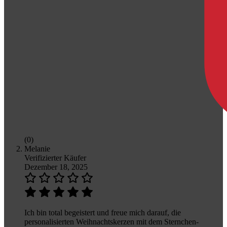
(0)
Melanie
Verifizierter Käufer
Dezember 18, 2025
Ich bin total begeistert und freue mich darauf, die
personalisierten Weihnachtskerzen mit dem Sternchen-