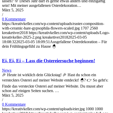
lassen? 🌞 Dieses Jahr darf es gerne etwas anders und einzigartig
sein! Mit meiner ausgefallenen Osterdekoration…
März 5, 2025
/
0 Kommentare
https://kreativkeller.com/wp-content/uploads/easter-composition-
with-ceramic-hare-gypsophila-flowers-scaled.jpg
1707
2560
kreaketiver2018
https://kreativkeller.com/wp-content/uploads/Logo-
kreativkeller-2025-2.png
kreaketiver2018
2025-03-05
18:08:32
2025-03-05 18:09:51
Ausgefallene Osterdekoration – Für
dein Frühlingsgefühl zu Hause 🐣
Ei, Ei, Ei – Lass die Ostereiersuche beginnen!
News
🎉 Heute ist wirklich dein Glückstag! 🎉 Hast du schon ein
verstecktes Osterei auf meiner Website entdeckt! 🐣? 👉 So geht's:
Finde das versteckte Osterei auf meiner Website. Du musst aber
schon auf einigen Seiten suchen. …
März 5, 2025
/
0 Kommentare
https://kreativkeller.com/wp-content/uploads/eier.jpg
1000
1000