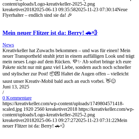
content/uploads/Logo-kreativkeller-2025-2.png
kreaketiver2018
2025-06-13 09:35:58
2025-11-23 07:30:14
Neue
Flyerhalter – endlich sind sie da! 🎉
Mein neuer Flitzer ist da: Berry! 🚗💨
News
Kreativkeller hat Zuwachs bekommen – und was für einen! Mein
neuer Transportheld strahlt jetzt in einem auffälligen Look und trägt
mein neues Logo auf dem Rücken. 💜✨ Ab sofort bringe ich eure
Pakete nicht nur mit ganz viel Liebe, sondern auch noch schneller
und stylischer zur Post! 📦💌 Haltet die Augen offen – vielleicht
saust unser Kreativ-Mobil bald auch an euch vorbei. 👋😊
Juni 13, 2025
/
0 Kommentare
https://kreativkeller.com/wp-content/uploads/1749804571418-
scaled.jpg
1920
2560
kreaketiver2018
https://kreativkeller.com/wp-
content/uploads/Logo-kreativkeller-2025-2.png
kreaketiver2018
2025-06-13 09:27:27
2025-11-23 07:31:22
Mein
neuer Flitzer ist da: Berry! 🚗💨