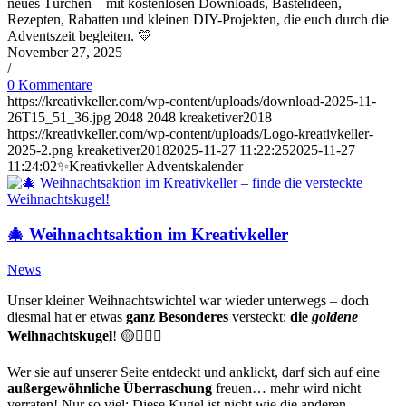
neues Türchen – mit kostenlosen Downloads, Bastelideen,
Rezepten, Rabatten und kleinen DIY-Projekten, die euch durch die
Adventszeit begleiten. 💛
November 27, 2025
/
0 Kommentare
https://kreativkeller.com/wp-content/uploads/download-2025-11-
26T15_51_36.jpg
2048
2048
kreaketiver2018
https://kreativkeller.com/wp-content/uploads/Logo-kreativkeller-
2025-2.png
kreaketiver2018
2025-11-27 11:22:25
2025-11-27
11:24:02
✨Kreativkeller Adventskalender
🎄 Weihnachtsaktion im Kreativkeller
News
Unser kleiner Weihnachtswichtel war wieder unterwegs – doch
diesmal hat er etwas
ganz Besonderes
versteckt:
die
goldene
Weihnachtskugel
! 🟡🧝‍♂️✨
Wer sie auf unserer Seite entdeckt und anklickt, darf sich auf eine
außergewöhnliche Überraschung
freuen… mehr wird nicht
verraten! Nur so viel: Diese Kugel ist nicht wie die anderen.