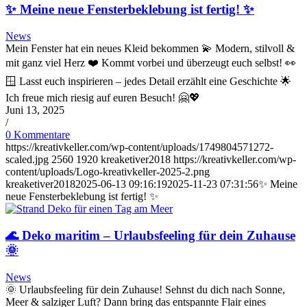
✨ Meine neue Fensterbeklebung ist fertig! ✨
News
Mein Fenster hat ein neues Kleid bekommen 💫 Modern, stilvoll &
mit ganz viel Herz ❤️ Kommt vorbei und überzeugt euch selbst! 👀
🪟 Lasst euch inspirieren – jedes Detail erzählt eine Geschichte 🌟
Ich freue mich riesig auf euren Besuch! 🤗💖
Juni 13, 2025
/
0 Kommentare
https://kreativkeller.com/wp-content/uploads/1749804571272-
scaled.jpg
2560
1920
kreaketiver2018
https://kreativkeller.com/wp-
content/uploads/Logo-kreativkeller-2025-2.png
kreaketiver2018
2025-06-13 09:16:19
2025-11-23 07:31:56
✨ Meine
neue Fensterbeklebung ist fertig! ✨
🌊 Deko maritim – Urlaubsfeeling für dein Zuhause
🌞
News
🌞 Urlaubsfeeling für dein Zuhause! Sehnst du dich nach Sonne,
Meer & salziger Luft? Dann bring das entspannte Flair eines