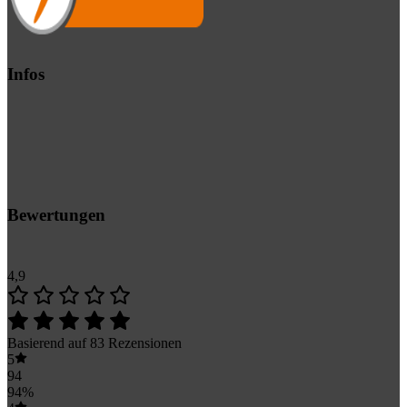
Infos
Bewertungen
4,9
Basierend auf 83 Rezensionen
5
94
94%