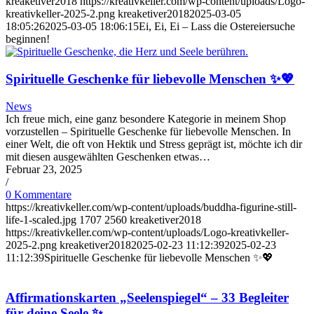
kreaketiver2018
https://kreativkeller.com/wp-content/uploads/Logo-
kreativkeller-2025-2.png
kreaketiver2018
2025-03-05
18:05:26
2025-03-05 18:06:15
Ei, Ei, Ei – Lass die Ostereiersuche
beginnen!
Spirituelle Geschenke für liebevolle Menschen ✨💖
News
Ich freue mich, eine ganz besondere Kategorie in meinem Shop
vorzustellen – Spirituelle Geschenke für liebevolle Menschen. In
einer Welt, die oft von Hektik und Stress geprägt ist, möchte ich dir
mit diesen ausgewählten Geschenken etwas…
Februar 23, 2025
/
0 Kommentare
https://kreativkeller.com/wp-content/uploads/buddha-figurine-still-
life-1-scaled.jpg
1707
2560
kreaketiver2018
https://kreativkeller.com/wp-content/uploads/Logo-kreativkeller-
2025-2.png
kreaketiver2018
2025-02-23 11:12:39
2025-02-23
11:12:39
Spirituelle Geschenke für liebevolle Menschen ✨💖
Affirmationskarten „Seelenspiegel“ – 33 Begleiter
für deine Seele ✨