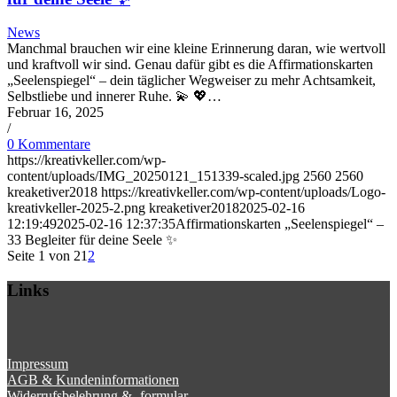
News
Manchmal brauchen wir eine kleine Erinnerung daran, wie wertvoll
und kraftvoll wir sind. Genau dafür gibt es die Affirmationskarten
„Seelenspiegel“ – dein täglicher Wegweiser zu mehr Achtsamkeit,
Selbstliebe und innerer Ruhe. 💫 💖…
Februar 16, 2025
/
0 Kommentare
https://kreativkeller.com/wp-
content/uploads/IMG_20250121_151339-scaled.jpg
2560
2560
kreaketiver2018
https://kreativkeller.com/wp-content/uploads/Logo-
kreativkeller-2025-2.png
kreaketiver2018
2025-02-16
12:19:49
2025-02-16 12:37:35
Affirmationskarten „Seelenspiegel“ –
33 Begleiter für deine Seele ✨
Seite 1 von 2
1
2
Links
Impressum
AGB & Kundeninformationen
Widerrufsbelehrung & -formular