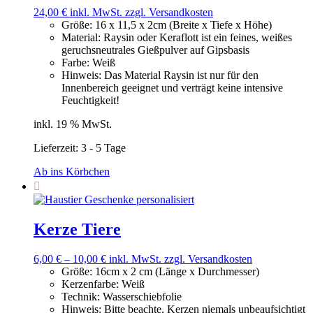
24,00
€
inkl. MwSt.
zzgl. Versandkosten
Größe
:
16 x 11,5 x 2cm (Breite x Tiefe x Höhe)
Material
:
Raysin oder Keraflott ist ein feines, weißes
geruchsneutrales Gießpulver auf Gipsbasis
Farbe
:
Weiß
Hinweis
:
Das Material Raysin ist nur für den
Innenbereich geeignet und verträgt keine intensive
Feuchtigkeit!
inkl. 19 % MwSt.
Lieferzeit:
3 - 5 Tage
Ab ins Körbchen
Kerze Tiere
6,00
€
–
10,00
€
inkl. MwSt.
zzgl. Versandkosten
Größe
:
16cm x 2 cm (Länge x Durchmesser)
Kerzenfarbe
:
Weiß
Technik
:
Wasserschiebfolie
Hinweis
:
Bitte beachte, Kerzen niemals unbeaufsichtigt