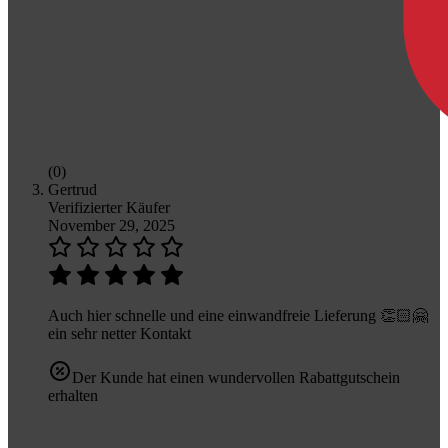
(0)
Gertrud
Verifizierter Käufer
November 29, 2025
Auch hier schnelle und eine einwandfreie Lieferung 👏🏻🤗
ein sehr netter Kontakt
Der Kunde hat einen wundervollen Rabattgutschein
erhalten