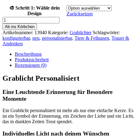
🎨 Schritt 1: Wähle dein
Design
Zurücksetzen
Grablicht
personalisiert
Ab ins Körbchen
Menge
Artikelnummer:
13940
Kategorie:
Grablichter
Schlagwörter:
konfigurierbar
,
neu
,
personalisierbar
,
Tiere & Fellnasen
,
Trauer &
Andenken
Beschreibung
Produktsicherheit
Rezensionen (0)
Grablicht Personalisiert
Eine Leuchtende Erinnerung für Besondere
Momente
Ein Grablicht personalisiert ist mehr als nur eine einfache Kerze. Es
ist ein Symbol der Erinnerung, ein Zeichen der Liebe und ein Licht,
das in dunklen Zeiten Trost spendet.
Individuelles Licht nach deinen Wünschen