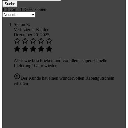
Suche
1-3 von 83 Rezensionen
Stefan S.
Verifizierter Käufer
Dezember 20, 2025
Alles wie beschrieben und vor allem: super schnelle
Lieferung! Gern wieder
Der Kunde hat einen wundervollen Rabattgutschein
erhalten