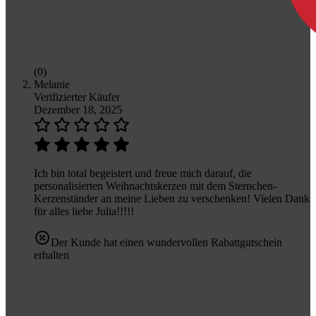
(0)
Melanie
Verifizierter Käufer
Dezember 18, 2025
Ich bin total begeistert und freue mich darauf, die
personalisierten Weihnachtskerzen mit dem Sternchen-
Kerzenständer an meine Lieben zu verschenken! Vielen Dank
für alles liebe Julia!!!!!
Der Kunde hat einen wundervollen Rabattgutschein
erhalten