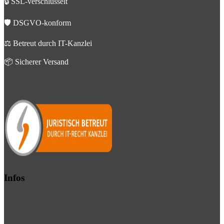
🔒 SSL-verschlüsselt
🛡️ DSGVO-konform
⚖️ Betreut durch IT-Kanzlei
📦 Sicherer Versand
Infos