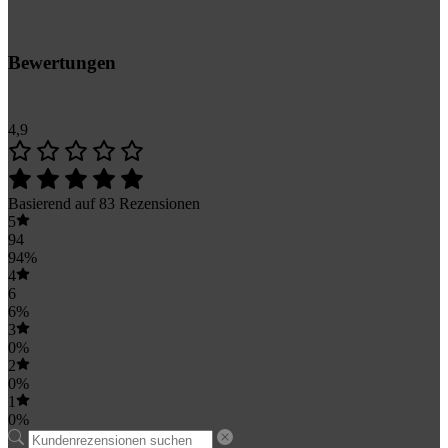
Bewertungen
4,9
Basierend auf 83 Rezensionen
5
94
94%
4
6
6%
3
0%
2
0%
1
0%