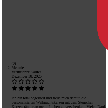
(0)
Melanie
Verifizierter Käufer
Dezember 18, 2025
Ich bin total begeistert und freue mich darauf, die
personalisierten Weihnachtskerzen mit dem Sternchen-
Kerzenständer an meine Lieben zu verschenken! Vielen Dank