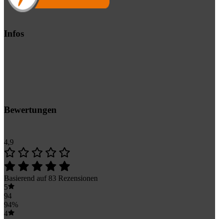
Infos
Bewertungen
4,9
Basierend auf 83 Rezensionen
5
94
94%
4