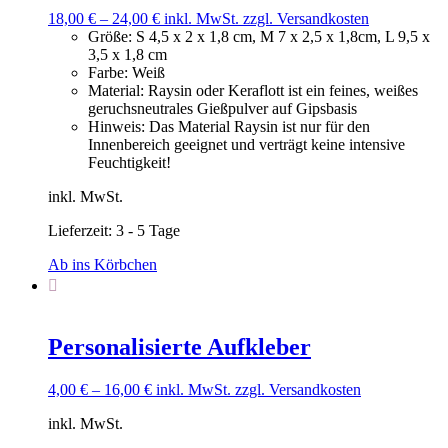
18,00
€
–
24,00
€
inkl. MwSt.
zzgl. Versandkosten
Größe
:
S 4,5 x 2 x 1,8 cm, M 7 x 2,5 x 1,8cm, L 9,5 x
3,5 x 1,8 cm
Farbe
:
Weiß
Material
:
Raysin oder Keraflott ist ein feines, weißes
geruchsneutrales Gießpulver auf Gipsbasis
Hinweis
:
Das Material Raysin ist nur für den
Innenbereich geeignet und verträgt keine intensive
Feuchtigkeit!
inkl. MwSt.
Lieferzeit:
3 - 5 Tage
Ab ins Körbchen
Personalisierte Aufkleber
4,00
€
–
16,00
€
inkl. MwSt.
zzgl. Versandkosten
inkl. MwSt.