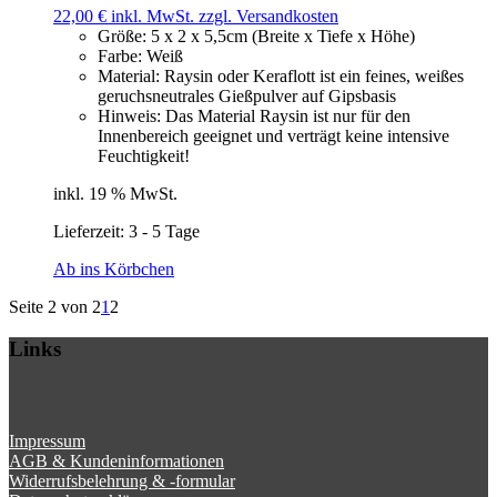
22,00
€
inkl. MwSt.
zzgl. Versandkosten
Größe
:
5 x 2 x 5,5cm (Breite x Tiefe x Höhe)
Farbe
:
Weiß
Material
:
Raysin oder Keraflott ist ein feines, weißes
geruchsneutrales Gießpulver auf Gipsbasis
Hinweis
:
Das Material Raysin ist nur für den
Innenbereich geeignet und verträgt keine intensive
Feuchtigkeit!
inkl. 19 % MwSt.
Lieferzeit:
3 - 5 Tage
Ab ins Körbchen
Seite 2 von 2
1
2
Links
Impressum
AGB & Kundeninformationen
Widerrufsbelehrung & -formular