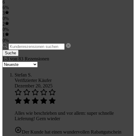
6
6%
3
0%
2
0%
1
0%
Suche
1-3 von 83 Rezensionen
Stefan S.
Verifizierter Käufer
Dezember 20, 2025
Alles wie beschrieben und vor allem: super schnelle
Lieferung! Gern wieder
Der Kunde hat einen wundervollen Rabattgutschein